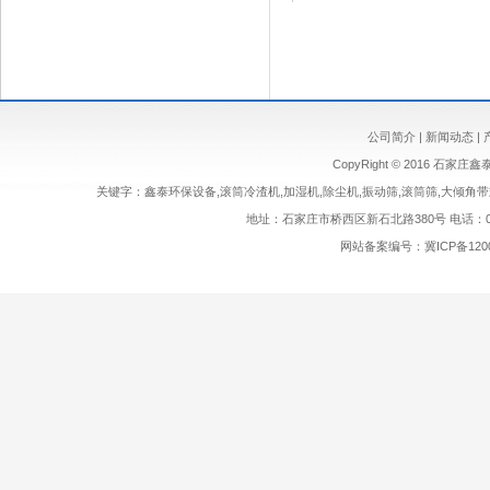
公司简介
|
新闻动态
|
CopyRight
©
2016 石家庄鑫泰环
关键字：鑫泰环保设备,滚筒冷渣机,加湿机,除尘机,振动筛,滚筒筛,大倾角带
地址：石家庄市桥西区新石北路380号 电话：0311-83
网站备案编号：
冀ICP备120